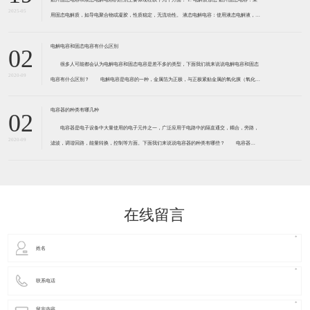
2025-05
用固态电解质，如导电聚合物或凝胶，性质稳定，无流动性。 液态电解电容：使用液态电解液，高
温下易挥发，长期使用可能因电解液减少导致性能下降。 2. 寿命与耐高温性 贴片固态电容
电解电容和固态电容有什么区别
02
很多人可能都会认为电解电容和固态电容是差不多的类型，下面我们就来说说电解电容和固态
2020-09
电容有什么区别？ 电解电容是电容的一种，金属箔为正极，与正极紧贴金属的氧化膜（氧化铝
或五氧化二钽）是电介质，阴极由导电材料、电解质和其他材料共同组成，因电解质是阴极的主要
部分，电解电容因此而得名。
电容器的种类有哪几种
02
电容器是电子设备中大量使用的电子元件之一，广泛应用于电路中的隔直通交，耦合，旁路，
2020-09
滤波，调谐回路，能量转换，控制等方面。下面我们来说说电容器的种类有哪些？ 电容器
根据分析统计，电容器主要分为以下10类： 1.按照结构分三大类：固定电容器、可变电容
器和微调电容器。 2
在线留言