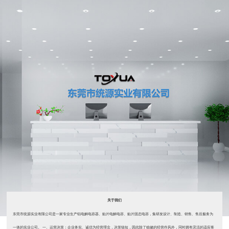
关于我们
东莞市统源实业有限公司是一家专业生产铝电解电容器、贴片电解电容、贴片固态电容，集研发设计、制造、销售、售后服务为
一体的实业公司。 一、运营决策：企业务实、诚信为经营理念，决策链短，因此除了稳健的经营作风外，同时拥有灵活的适应客