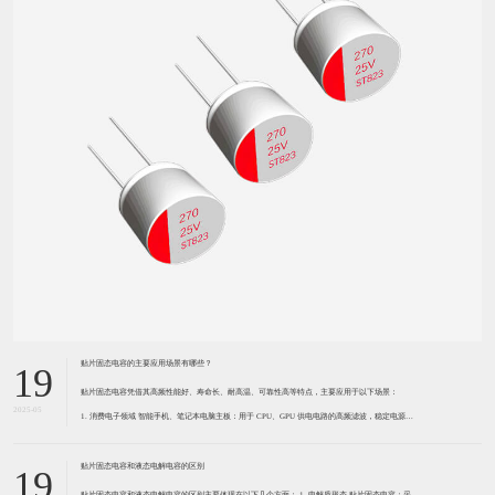
贴片固态电容的主要应用场景有哪些？
19
贴片固态电容凭借其高频性能好、寿命长、耐高温、可靠性高等特点，主要应用于以下场景：
2025-05
1. 消费电子领域 智能手机、笔记本电脑主板：用于 CPU、GPU 供电电路的高频滤波，稳定电源输
出，降低纹波干扰，保障芯片高速运行时的供电稳定性。 平板电视、显示器：在电源模块和信号处
理电路中，
贴片固态电容和液态电解电容的区别
19
贴片固态电容和液态电解电容的区别主要体现在以下几个方面： 1. 电解质形态 贴片固态电容：采