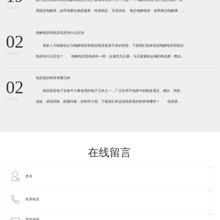
2025-05
用固态电解质，如导电聚合物或凝胶，性质稳定，无流动性。 液态电解电容：使用液态电解液，高
温下易挥发，长期使用可能因电解液减少导致性能下降。 2. 寿命与耐高温性 贴片固态电容
电解电容和固态电容有什么区别
02
很多人可能都会认为电解电容和固态电容是差不多的类型，下面我们就来说说电解电容和固态
2020-09
电容有什么区别？ 电解电容是电容的一种，金属箔为正极，与正极紧贴金属的氧化膜（氧化铝
或五氧化二钽）是电介质，阴极由导电材料、电解质和其他材料共同组成，因电解质是阴极的主要
部分，电解电容因此而得名。
电容器的种类有哪几种
02
电容器是电子设备中大量使用的电子元件之一，广泛应用于电路中的隔直通交，耦合，旁路，
2020-09
滤波，调谐回路，能量转换，控制等方面。下面我们来说说电容器的种类有哪些？ 电容器
根据分析统计，电容器主要分为以下10类： 1.按照结构分三大类：固定电容器、可变电容
器和微调电容器。 2
在线留言