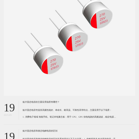
贴片固态电容的主要应用场景有哪些？
19
贴片固态电容凭借其高频性能好、寿命长、耐高温、可靠性高等特点，主要应用于以下场景：
2025-05
1. 消费电子领域 智能手机、笔记本电脑主板：用于 CPU、GPU 供电电路的高频滤波，稳定电源输
出，降低纹波干扰，保障芯片高速运行时的供电稳定性。 平板电视、显示器：在电源模块和信号处
理电路中，
贴片固态电容和液态电解电容的区别
19
贴片固态电容和液态电解电容的区别主要体现在以下几个方面： 1. 电解质形态 贴片固态电容：采