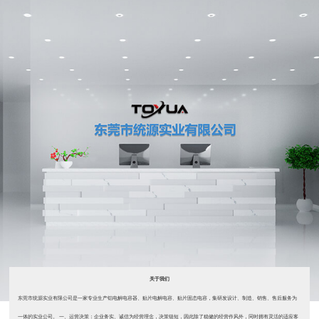
关于我们
东莞市统源实业有限公司是一家专业生产铝电解电容器、贴片电解电容、贴片固态电容，集研发设计、制造、销售、售后服务为
一体的实业公司。 一、运营决策：企业务实、诚信为经营理念，决策链短，因此除了稳健的经营作风外，同时拥有灵活的适应客